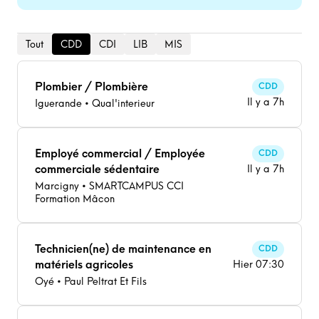
Tout
CDD
CDI
LIB
MIS
Plombier / Plombière
CDD
Il y a 7h
Iguerande • Qual'interieur
Employé commercial / Employée
CDD
commerciale sédentaire
Il y a 7h
Marcigny • SMARTCAMPUS CCI
Formation Mâcon
Technicien(ne) de maintenance en
CDD
matériels agricoles
Hier 07:30
Oyé • Paul Peltrat Et Fils