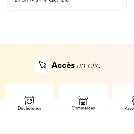
BRIONNAIS - Mr Chevillard
Accès
un clic
Commerces
Déchèteries
Asso