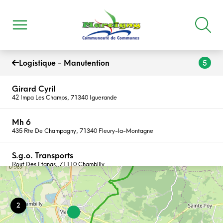
Logistique - Manutention
5
Girard Cyril
42 Impa Les Champs, 71340 Iguerande
Mh 6
435 Rte De Champagny, 71340 Fleury-la-Montagne
S.g.o. Transports
Rout Des Etangs, 71110 Chambilly
Slt 71
1 Rue De La Tour, 71110 Marcigny
2
Transports Anthony Bachelet