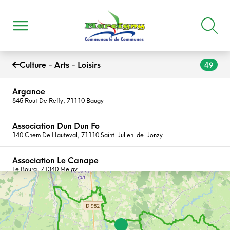
Culture - Arts - Loisirs
49
Arganoe
845 Rout De Reffy, 71110 Baugy
Association Dun Dun Fo
140 Chem De Hauteval, 71110 Saint-Julien-de-Jonzy
Association Le Canape
Le Bourg, 71340 Melay
Association Regard Sur L'art
11 Rue General De Gaulle, 71110 Marcigny
Atelier Le Bout De Bois