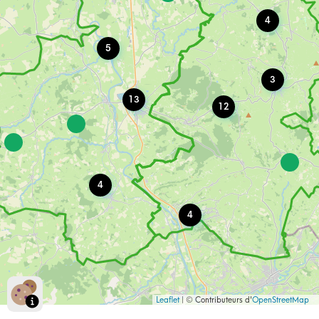
La Beluse, 71110 Briant
4
Bensalah Sabrina
5
Les Bidolins, 71340 Melay
3
Cuinier Pascale
13
12
Le Collozot, 71110 Artaix
Dard Annie
10 Rue Claude Marie Farnier, 71800 Saint-Christophe-en-
Brionnais
4
Devaux Valerie
860 Rout De Paray, 71110 Varenne-l'Arconce
4
Dubreuil Nicole
2 Impa Bonnefoy, 71110 Marcigny
Editions Du Cynocephale
Leaflet
| © Contributeurs d'
OpenStreetMap
7 Rue Des Ecoles, 71110 Marcigny