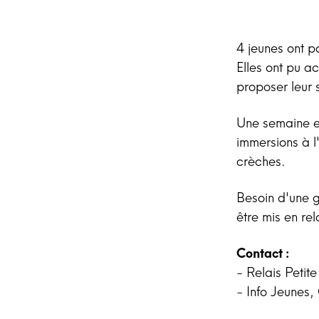
4 jeunes ont p
Elles ont pu a
proposer leur s
Une semaine en
immersions à l
crèches.
Besoin d'une g
être mis en re
Contact :
- Relais Peti
- Info Jeunes