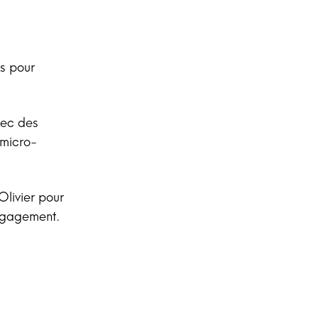
es pour
vec des
 micro-
Olivier pour
engagement.