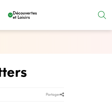
e
Découvertes
et Loisirs
tters
Partager