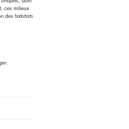
e uniques, dont
t, ces milieux
on des habitats
ger.