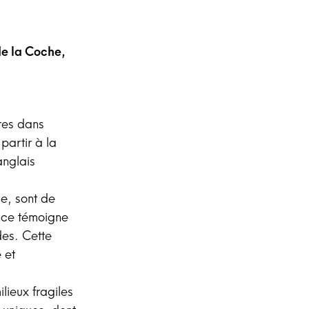
e la Coche,
res dans
partir à la
anglais
le, sont de
ence témoigne
des. Cette
 et
lieux fragiles