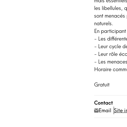
mais essentiels
les libellules,
sont menacés p
naturels.
En participant
- Les différent
- Leur cycle de
- Leur rôle éc
- Les menaces 
Horaire commun
Gratuit
Contact
Email
Site i