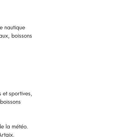
te nautique
caux, boissons
 et sportives,
 boissons
de la météo.
Artaix.