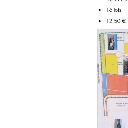
16 lots
12,50 € l