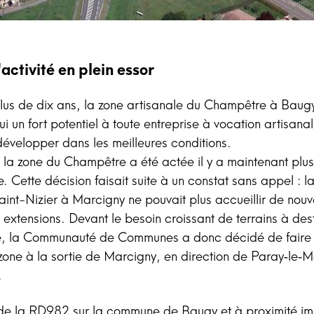
activité en plein essor
plus de dix ans, la zone artisanale du Champêtre à Baug
ui un fort potentiel à toute entreprise à vocation artisana
développer dans les meilleures conditions.
 la zone du Champêtre a été actée il y a maintenant plus
. Cette décision faisait suite à un constat sans appel : l
Saint-Nizier à Marcigny ne pouvait plus accueillir de nouv
u extensions. Devant le besoin croissant de terrains à des
le, la Communauté de Communes a donc décidé de faire l
one à la sortie de Marcigny, en direction de Paray‑le‑Mo
.
g de la RD982 sur la commune de Baugy et à proximité i