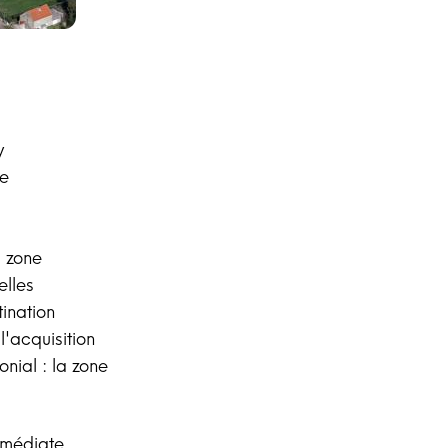
y
le
a zone
elles
tination
'acquisition
nial : la zone
mmédiate