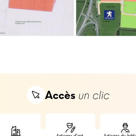
Accès
un clic
Artisans d'art,
Artisans du bât