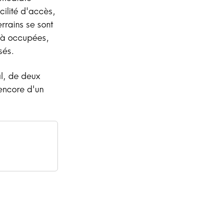
cilité d'accès,
errains se sont
éjà occupées,
sés.
al, de deux
encore d'un