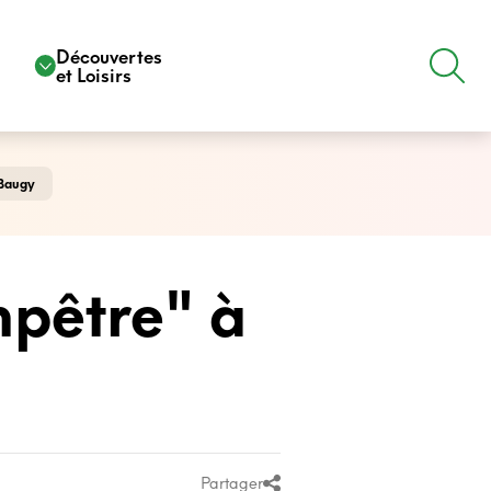
e
Découvertes
et Loisirs
 Baugy
mpêtre" à
Partager