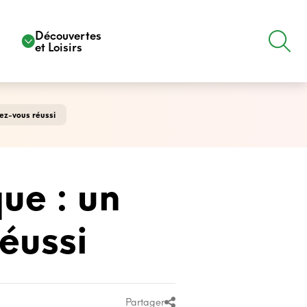
e
Découvertes
et Loisirs
ez-vous réussi
ue : un
éussi
Partager