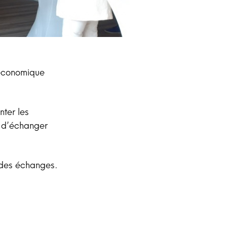
 économique
nter les
 d’échanger
é des échanges.