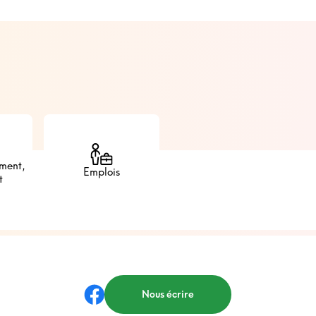
iment,
Emplois
t
Nous écrire